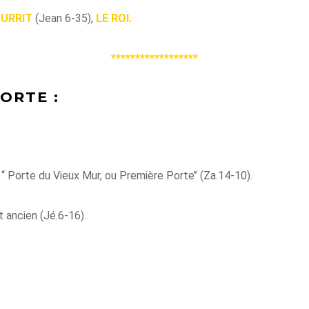
OURRIT
(Jean 6-35),
LE ROI.
******************
PORTE :
‘‘ Porte du Vieux Mur, ou Première Porte’’ (Za.14-10).
st
ancien
(Jé.6-16).