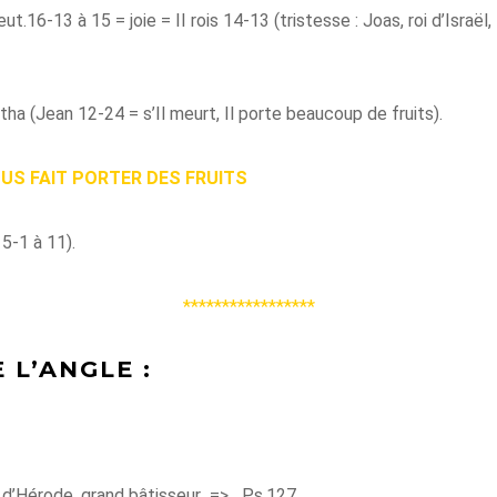
.16-13 à 15 = joie = II rois 14-13 (tristesse : Joas, roi d’Israël
tha (Jean 12-24 = s’Il meurt, Il porte beaucoup de fruits).
OUS FAIT PORTER DES FRUITS
5-1 à 11).
*****************
 L’ANGLE :
s d’Hérode, grand bâtisseur
=>
Ps.127.