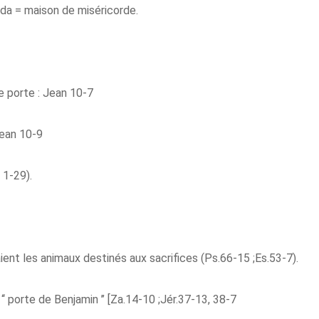
sda = maison de miséricorde.
e porte : Jean 10-7
Jean 10-9
 1-29).
ent les animaux destinés aux sacrifices (Ps.66-15 ;Es.53-7).
 ‘‘ porte de
Benjamin
’’ [Za.14-10 ;Jér.37-13, 38-7