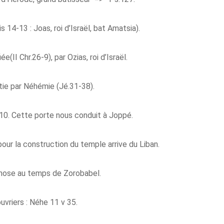
is 14-13 : Joas, roi d’Israël, bat Amatsia).
ée(II Chr.26-9), par Ozias, roi d’Israël.
tie par Néhémie (Jé.31-38).
0. Cette porte nous conduit à Joppé.
pour la construction du temple arrive du Liban.
chose au temps de Zorobabel.
uvriers : Néhe 11 v 35.