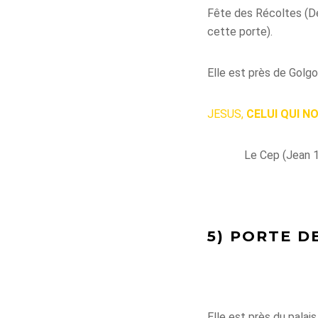
Fête des Récoltes (Deut
cette porte).
Elle est près de Golgo
JESUS,
CELUI QUI N
Le Cep (Jean 1
5) PORTE DE
Elle est près du palai