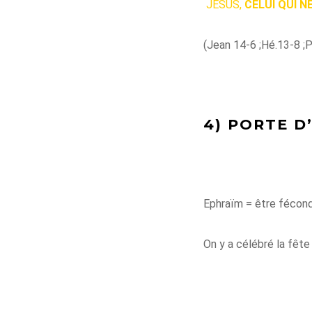
JESUS,
CELUI QUI 
(Jean 14-6 ;Hé.13-8 ;
4) PORTE D
Ephraïm = être fécond
On y a célébré la fêt