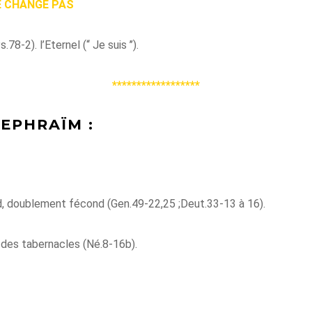
NE CHANGE PAS
Ps.78-2).
l’Eternel (‘‘ Je suis ’’).
******************
’EPHRAÏM :
, doublement fécond (Gen.49-22,25 ;Deut.33-13 à 16).
e des
tabernacles
(Né.8-16b).